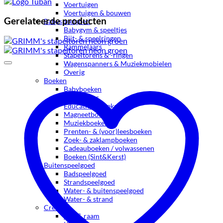
Voertuigen
Voertuigen & bouwen
Gerelateerde producten
Babyspeelgoed
Babygym & speeltjes
Bijt- & speelringen
Rammelaars
Stapeltorens & -ringen
Wagenspanners & Muziekmobielen
Overig
Boeken
Babyboeken
Badboekjes
Educatieve boeken
Magneetboeken
Muziekboeken
Prenten- & (voor)leesboeken
Zoek- & zaklampboeken
Cadeauboeken / volwassenen
Boeken (Sint&Kerst)
Buitenspeelgoed
Badspeelgoed
Strandspeelgoed
Water- & buitenspeelgoed
Water- & strand
Creatief
Bad & raam