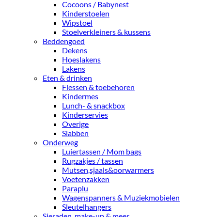
Cocoons / Babynest
Kinderstoelen
Wipstoel
Stoelverkleiners & kussens
Beddengoed
Dekens
Hoeslakens
Lakens
Eten & drinken
Flessen & toebehoren
Kindermes
Lunch- & snackbox
Kinderservies
Overige
Slabben
Onderweg
Luiertassen / Mom bags
Rugzakjes / tassen
Mutsen,sjaals&oorwarmers
Voetenzakken
Paraplu
Wagenspanners & Muziekmobielen
Sleutelhangers
Sieraden, make-up & meer