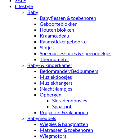
SALE
Lifestyle
Baby
Babyflessen & toebehoren
Geboorteblokken
Houten blokken
Kraamcadeau
Raamsticker geboorte
Slofjes
Speenaccessoires & speendoekjes
Thermometer
Baby- & kinderkamer
Bedomrander/Bedbumpers
Muziekdoosjes
Muziekhangers
(Nacht)lampjes
Opbergen
Sieradendoosjes
Spaarpot
Projectie- &zaklampen
Babymeubels
Wiegjes & hangmatten
Matrassen & toebehoren
Wiegmotors