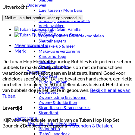
Onderweg
Uitverkocht
Luiertassen / Mom bags
Rugzakjes / tassen
Mutsen,sjaals&oorwarmers
Voetenzakken
Paraplu
Wagenspanners & Muziekmobielen
Sleutelhangers
Meer informatie
Sieraden, make-up & meer
Merk
Make-up & verzorging
Kinderhorloge
De Tuban Hop Hop Set Bouncing Bubbles is de perfecte set om
Sieraden
Sieradendoosjes
bubbels te maken. Vang de bubbels op met de handschoen
Zwemmen
waardoor ze niet kapot gaan en laat ze stuiteren! Goed voor
Baby float
eindeloos speelplezier! De set bevat een handschoen, een rietje
Puddle Jumper
om bellen te maken en 60 ml. bellenblaasvloeistof. Het stuiten
Zwembandjes
van bubbels doe je het beste in gebouwen.
Bekijk hier alles van
Zwemvest
Tuban
.
Zwemkleding & schoenen
Zwem- & duikbrillen
Strandtassen & -accessoires
Levertijd
Strandtent
Verzorging
Kijk voor een actuele levertijd van de Tuban Hop Hop Set
(Hydrofiele) doeken&dekens
Bouncing Bubbles op de pagina ‘
Verzenden & Betalen
‘.
Badponcho
(Baby)Handdoek