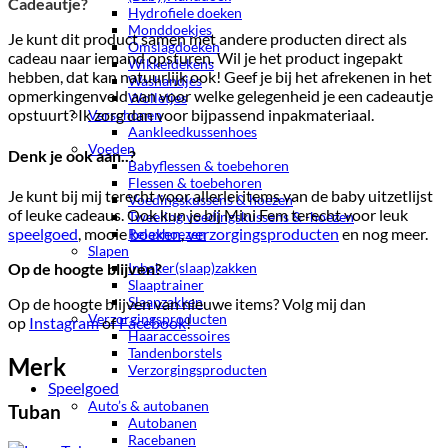
Cadeautje?
Hydrofiele doeken
Monddoekjes
Je kunt dit product samen met andere producten direct als
Omslagdoeken
cadeau naar iemand opsturen. Wil je het product ingepakt
Wikkeldekens
hebben, dat kan natuurlijk ook! Geef je bij het afrekenen in het
Washandjes
opmerkingenveld aan voor welke gelegenheid je een cadeautje
Wolletjes
opstuurt? Ik zorg dan voor bijpassend inpakmateriaal.
Verschonen
Aankleedkussenhoes
Voeden
Denk je ook aan..?
Babyflessen & toebehoren
Flessen & toebehoren
Je kunt bij mij terecht voor allerlei items van de baby uitzetlijst
Voedingskussens & hoezen
of leuke cadeaus. Ook kun je bij Mini Fem terecht voor leuk
Tweeling voedingskussens & -hoezen
speelgoed
, mooie
boeken
,
verzorgingsproducten
en nog meer.
Relaxhoezen
Slapen
Op de hoogte blijven?
Inbaker(slaap)zakken
Slaaptrainer
Slaapzakken
Op de hoogte blijven van nieuwe items? Volg mij dan
Verzorgingsproducten
op
Instagram
of
Facebook
!
Haaraccessoires
Tandenborstels
Merk
Verzorgingsproducten
Speelgoed
Auto’s & autobanen
Tuban
Autobanen
Racebanen