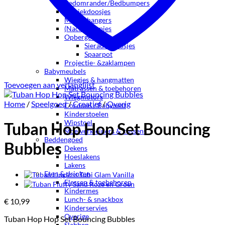
Bedomrander/Bedbumpers
Muziekdoosjes
Muziekhangers
(Nacht)lampjes
Opbergen
Sieradendoosjes
Spaarpot
Projectie- &zaklampen
Babymeubels
Wiegjes & hangmatten
Toevoegen aan verlanglijst
Matrassen & toebehoren
Wiegmotors
Home
/
Speelgoed
/
Creatief
/
Overig
Cocoons / Babynest
Kinderstoelen
Wipstoel
Tuban Hop Hop Set Bouncing
Stoelverkleiners & kussens
Beddengoed
Bubbles
Dekens
Hoeslakens
Lakens
Eten & drinken
Flessen & toebehoren
Kindermes
Lunch- & snackbox
€
10,99
Kinderservies
Overige
Tuban Hop Hop Set Bouncing Bubbles
Slabben