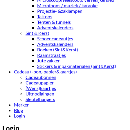
Microfoons / muziek / karaoke
Projectie- &zaklampen
Tattoos
Tenten & tunnels
Adventskalenders
Sint & Kerst
Schoencadeautjes
Adventskalenders
Boeken (Sint&Kerst)
Raamstraatjes
Jute zakken
Stickers & inpakmaterialen (Sint&Kerst)
Cadeau (-bon,-papier&kaartjes)
Cadeaubonnen
Cadeaupapier
(Wens)kaartjes
Uitnodigingen
Sleutelhangers
Merken
Blog
Login
Login