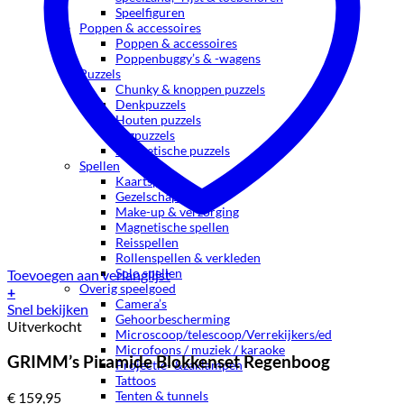
Speelfiguren
Poppen & accessoires
Poppen & accessoires
Poppenbuggy’s & -wagens
Puzzels
Chunky & knoppen puzzels
Denkpuzzels
Houten puzzels
Legpuzzels
Magnetische puzzels
Spellen
Kaartspellen
Gezelschapsspellen
Make-up & verzorging
Magnetische spellen
Reisspellen
Rollenspellen & verkleden
Solo spellen
Toevoegen aan verlanglijst
Overig speelgoed
+
Camera’s
Snel bekijken
Gehoorbescherming
Uitverkocht
Microscoop/telescoop/Verrekijkers/ed
Microfoons / muziek / karaoke
GRIMM’s Piramide Blokkenset Regenboog
Projectie- &zaklampen
Tattoos
Tenten & tunnels
€
159,95