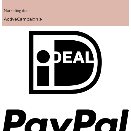
Marketing door
ActiveCampaign
I
P