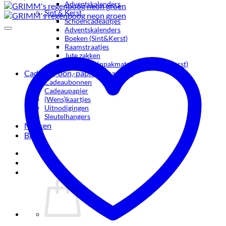
Adventskalenders
Sint & Kerst
Schoencadeautjes
Adventskalenders
Boeken (Sint&Kerst)
Raamstraatjes
Jute zakken
Stickers & inpakmaterialen (Sint&Kerst)
Cadeau (-bon,-papier&kaartjes)
Cadeaubonnen
Cadeaupapier
(Wens)kaartjes
Uitnodigingen
Sleutelhangers
Merken
Blog