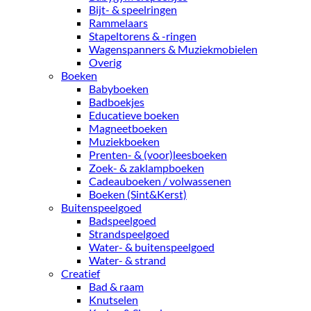
Bijt- & speelringen
Rammelaars
Stapeltorens & -ringen
Wagenspanners & Muziekmobielen
Overig
Boeken
Babyboeken
Badboekjes
Educatieve boeken
Magneetboeken
Muziekboeken
Prenten- & (voor)leesboeken
Zoek- & zaklampboeken
Cadeauboeken / volwassenen
Boeken (Sint&Kerst)
Buitenspeelgoed
Badspeelgoed
Strandspeelgoed
Water- & buitenspeelgoed
Water- & strand
Creatief
Bad & raam
Knutselen