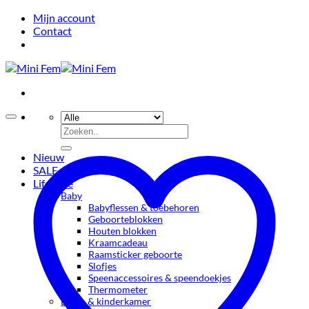
Ga
Mijn account
naar
Contact
inhoud
Zoeken
naar:
Nieuw
SALE
Lifestyle
Baby
Babyflessen & toebehoren
Geboorteblokken
Houten blokken
Kraamcadeau
Raamsticker geboorte
Slofjes
Speenaccessoires & speendoekjes
Thermometer
Baby- & kinderkamer