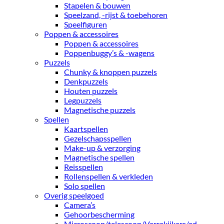
Stapelen & bouwen
Speelzand, -rijst & toebehoren
Speelfiguren
Poppen & accessoires
Poppen & accessoires
Poppenbuggy’s & -wagens
Puzzels
Chunky & knoppen puzzels
Denkpuzzels
Houten puzzels
Legpuzzels
Magnetische puzzels
Spellen
Kaartspellen
Gezelschapsspellen
Make-up & verzorging
Magnetische spellen
Reisspellen
Rollenspellen & verkleden
Solo spellen
Overig speelgoed
Camera’s
Gehoorbescherming
Microscoop/telescoop/Verrekijkers/ed