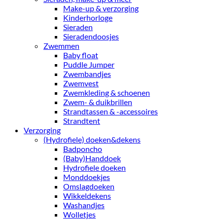
Make-up & verzorging
Kinderhorloge
Sieraden
Sieradendoosjes
Zwemmen
Baby float
Puddle Jumper
Zwembandjes
Zwemvest
Zwemkleding & schoenen
Zwem- & duikbrillen
Strandtassen & -accessoires
Strandtent
Verzorging
(Hydrofiele) doeken&dekens
Badponcho
(Baby)Handdoek
Hydrofiele doeken
Monddoekjes
Omslagdoeken
Wikkeldekens
Washandjes
Wolletjes