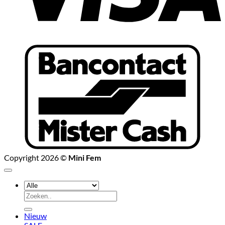
B
Copyright 2026 ©
Mini Fem
Zoeken
naar:
Nieuw