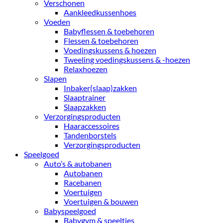
Verschonen
Aankleedkussenhoes
Voeden
Babyflessen & toebehoren
Flessen & toebehoren
Voedingskussens & hoezen
Tweeling voedingskussens & -hoezen
Relaxhoezen
Slapen
Inbaker(slaap)zakken
Slaaptrainer
Slaapzakken
Verzorgingsproducten
Haaraccessoires
Tandenborstels
Verzorgingsproducten
Speelgoed
Auto’s & autobanen
Autobanen
Racebanen
Voertuigen
Voertuigen & bouwen
Babyspeelgoed
Babygym & speeltjes