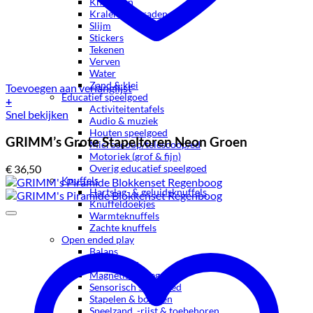
Knutselen
Kralen & Sieraden
Slijm
Stickers
Tekenen
Verven
Water
Zand & klei
Toevoegen aan verlanglijst
Educatief speelgoed
+
Activiteitentafels
Snel bekijken
Audio & muziek
Houten speelgoed
GRIMM’s Grote Stapeltoren Neon Groen
Microscoop/telescoop/ed
Motoriek (grof & fijn)
Overig educatief speelgoed
€
36,50
Knuffels
Hartslag- & geluidsknuffels
Knuffeldoekjes
Warmteknuffels
Zachte knuffels
Open ended play
Balans
Loose parts
Magnetische tegels
Sensorisch speelgoed
Stapelen & bouwen
Speelzand, -rijst & toebehoren