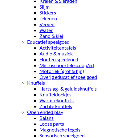
Kralen & Sieraden
Slijm
Stickers
Tekenen
Verven
Water
Zand & klei
Educatief speelgoed
Activiteitentafels
Audio & muziek
Houten speelgoed
Microscoop/telescoop/ed
Motoriek (grof & fijn)
Overig educatief speelgoed
Knuffels
Hartslag- & geluidsknuffels
Knuffeldoekjes
Warmteknuffels
Zachte knuffels
Open ended play
Balans
Loose parts
Magnetische tegels
Sensorisch speelgoed