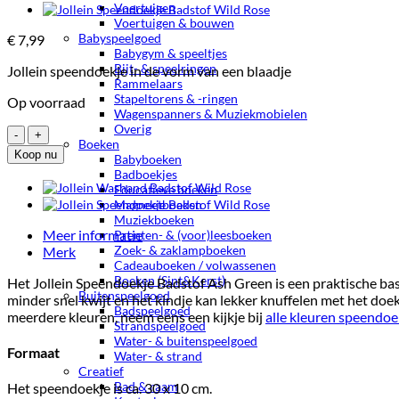
Voertuigen
Voertuigen & bouwen
Babyspeelgoed
€
7,99
Babygym & speeltjes
Bijt- & speelringen
Jollein speendoekje in de vorm van een blaadje
Rammelaars
Stapeltorens & -ringen
Op voorraad
Wagenspanners & Muziekmobielen
Overig
Jollein
Boeken
Speendoekje
Koop nu
Babyboeken
Badstof
Badboekjes
Ash
Educatieve boeken
Green
Magneetboeken
aantal
Muziekboeken
Meer informatie
Prenten- & (voor)leesboeken
Zoek- & zaklampboeken
Merk
Cadeauboeken / volwassenen
Boeken (Sint&Kerst)
Het Jollein Speendoekje Badstof Ash Green is een praktische basi
Buitenspeelgoed
minder snel kwijt en het kindje kan lekker knuffelen met het doe
Badspeelgoed
meerdere kleuren, neem eens een kijkje bij
alle kleuren speendoe
Strandspeelgoed
Water- & buitenspeelgoed
Formaat
Water- & strand
Creatief
Bad & raam
Het speendoekje is ca. 30 x 10 cm.