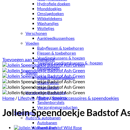
Hydrofiele doeken
Monddoekjes
Omslagdoeken
Wikkeldekens
Washandjes
Wolletjes
Verschonen
Aankleedkussenhoes
Voeden
Babyflessen & toebehoren
Flessen & toebehoren
Voedingskussens & hoezen
Toevoegen aan verlanglijst
Tweeling voedingskussens & -hoezen
Relaxhoezen
Slapen
Inbaker(slaap)zakken
Slaaptrainer
Slaapzakken
Verzorgingsproducten
Haaraccessoires
Home
/
Lifestyle
/
Baby
/
Speenaccessoires & speendoekjes
Tandenborstels
Verzorgingsproducten
Jollein Speendoekje Badstof A
Speelgoed
Auto’s & autobanen
Autobanen
Racebanen