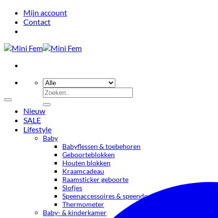
Ga
Mijn account
naar
Contact
inhoud
Zoeken
naar:
Nieuw
SALE
Lifestyle
Baby
Babyflessen & toebehoren
Geboorteblokken
Houten blokken
Kraamcadeau
Raamsticker geboorte
Slofjes
Speenaccessoires & speendoekjes
Thermometer
Baby- & kinderkamer