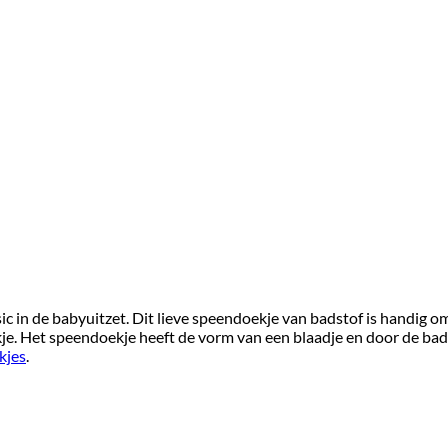
c in de babyuitzet. Dit lieve speendoekje van badstof is handig om
kje. Het speendoekje heeft de vorm van een blaadje en door de bads
kjes
.