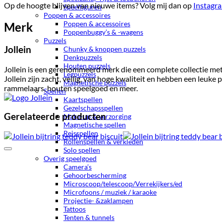
Op de hoogte blijven van nieuwe items? Volg mij dan op
Instagr
Speelfiguren
Poppen & accessoires
Poppen & accessoires
Merk
Poppenbuggy’s & -wagens
Puzzels
Jollein
Chunky & knoppen puzzels
Denkpuzzels
Houten puzzels
Jollein is een gerenommeerd merk die een complete collectie me
Legpuzzels
Jollein zijn zacht, veilig, van hoge kwaliteit en hebben een leuk
Magnetische puzzels
rammelaars, houten speelgoed en meer.
Spellen
Kaartspellen
Gezelschapsspellen
Gerelateerde producten
Make-up & verzorging
Magnetische spellen
Reisspellen
Rollenspellen & verkleden
Solo spellen
Overig speelgoed
Camera’s
Gehoorbescherming
Microscoop/telescoop/Verrekijkers/ed
Microfoons / muziek / karaoke
Projectie- &zaklampen
Tattoos
Tenten & tunnels