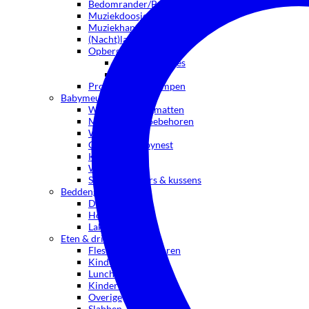
Bedomrander/Bedbumpers
Muziekdoosjes
Muziekhangers
(Nacht)lampjes
Opbergen
Sieradendoosjes
Spaarpot
Projectie- &zaklampen
Babymeubels
Wiegjes & hangmatten
Matrassen & toebehoren
Wiegmotors
Cocoons / Babynest
Kinderstoelen
Wipstoel
Stoelverkleiners & kussens
Beddengoed
Dekens
Hoeslakens
Lakens
Eten & drinken
Flessen & toebehoren
Kindermes
Lunch- & snackbox
Kinderservies
Overige
Slabben