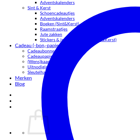
Adventskalenders
Sint & Kerst
Schoencadeautjes
Adventskalenders
Boeken (Sint&Kerst)
Raamstraatjes
Jute zakken
Stickers & inpakmaterialen (Sint&Kerst)
Cadeau (-bon,-papier&kaartjes)
Cadeaubonnen
Cadeaupapier
(Wens)kaartjes
Uitnodigingen
Sleutelhangers
Merken
Blog