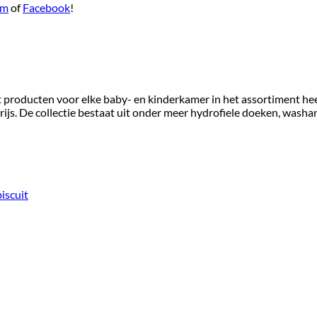
am
of
Facebook
!
t producten voor elke baby- en kinderkamer in het assortiment he
e prijs. De collectie bestaat uit onder meer hydrofiele doeken, was