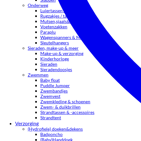
Onderweg
Luiertassen / Mom bags
Rugzakjes / tassen
Mutsen,sjaals&oorwarmers
Voetenzakken
Paraplu
Wagenspanners & Muziekmobielen
Sleutelhangers
Sieraden, make-up & meer
Make-up & verzorging
Kinderhorloge
Sieraden
Sieradendoosjes
Zwemmen
Baby float
Puddle Jumper
Zwembandjes
Zwemvest
Zwemkleding & schoenen
Zwem- & duikbrillen
Strandtassen & -accessoires
Strandtent
Verzorging
(Hydrofiele) doeken&dekens
Badponcho
(Baby)Handdoek