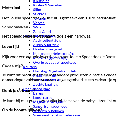
Knutselen
Kralen & Sieraden
Materiaal
Slijm
Stickers
Het Jollein speendoekje Biscuit is gemaakt van 100% badstofkat
Tekenen
Verven
Schoonmaken
Water
Zand & klei
Het speendoekje is wasbaar middels een handwas.
Educatief speelgoed
Activiteitentafels
Audio & muziek
Levertijd
Houten speelgoed
Microscoop/telescoop/ed
Kijk voor een actuele levertijd van het Jollein Speendoekje Bads
Motoriek (grof & fijn)
Overig educatief speelgoed
Cadeautje?
Knuffels
Hartslag- & geluidsknuffels
Je kunt dit product samen met andere producten direct als cadeau
Knuffeldoekjes
opmerkingenveld aan voor welke gelegenheid je een cadeautje op
Warmteknuffels
Zachte knuffels
Open ended play
Denk je ook aan..?
Balans
Loose parts
Je kunt bij mij terecht voor allerlei items van de baby uitzetlijst
Magnetische tegels
Sensorisch speelgoed
Op de hoogte blijven?
Stapelen & bouwen
Speelzand, -rijst & toebehoren