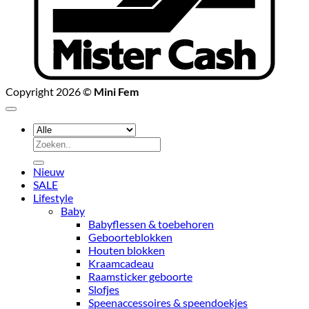
Copyright 2026 ©
Mini Fem
Zoeken
naar:
Nieuw
SALE
Lifestyle
Baby
Babyflessen & toebehoren
Geboorteblokken
Houten blokken
Kraamcadeau
Raamsticker geboorte
Slofjes
Speenaccessoires & speendoekjes