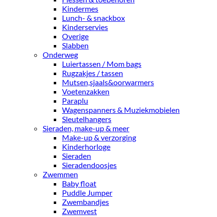
Kindermes
Lunch- & snackbox
Kinderservies
Overige
Slabben
Onderweg
Luiertassen / Mom bags
Rugzakjes / tassen
Mutsen,sjaals&oorwarmers
Voetenzakken
Paraplu
Wagenspanners & Muziekmobielen
Sleutelhangers
Sieraden, make-up & meer
Make-up & verzorging
Kinderhorloge
Sieraden
Sieradendoosjes
Zwemmen
Baby float
Puddle Jumper
Zwembandjes
Zwemvest