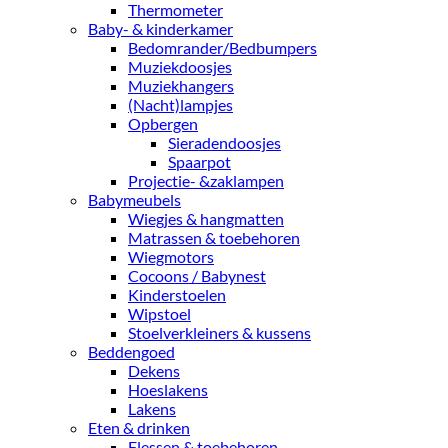
Thermometer
Baby- & kinderkamer
Bedomrander/Bedbumpers
Muziekdoosjes
Muziekhangers
(Nacht)lampjes
Opbergen
Sieradendoosjes
Spaarpot
Projectie- &zaklampen
Babymeubels
Wiegjes & hangmatten
Matrassen & toebehoren
Wiegmotors
Cocoons / Babynest
Kinderstoelen
Wipstoel
Stoelverkleiners & kussens
Beddengoed
Dekens
Hoeslakens
Lakens
Eten & drinken
Flessen & toebehoren