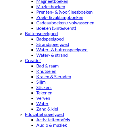
Magneetboeken
Muziekboeken
Prenten- & (voor)leesboeken
Zoek- & zaklampboeken
Cadeauboeken / volwassenen
Boeken (Sint&Kerst)
Buitenspeelgoed
Badspeelgoed
Strandspeelgoed
Water- & buitenspeelgoed
Water- & strand
Creatief
Bad & raam
Knutselen
Kralen & Sieraden
Slijm
Stickers
Tekenen
Verven
Water
Zand & klei
Educatief speelgoed
Activiteitentafels
Audio & muziek