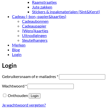
Raamstraatjes
Jute zakken
Stickers & inpakmaterialen (Sint&Kerst)
Cadeau (-bon,-papier&kaartjes)
Cadeaubonnen
Cadeaupapier
(Wens)kaartjes
Uitnodigingen
Sleutelhangers
Merken
Blog
Login
Login
Vereist
Gebruikersnaam of e-mailadres
*
Vereist
Wachtwoord
*
Onthouden
Login
Je wachtwoord vergeten?