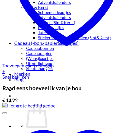
Adventskalenders
Sint & Kerst
Schoencadeautjes
Adventskalenders
Boeken (Sint&Kerst)
Raamstraatjes
Jute zakken
Stickers & inpakmaterialen (Sint&Kerst)
Cadeau (-bon,-papier&kaartjes)
Cadeaubonnen
Cadeaupapier
(Wens)kaartjes
Uitnodigingen
Toevoegen aan verlanglijst
Sleutelhangers
+
Merken
Snel bekijken
Blog
Raad eens hoeveel ik van je hou
€
14,99