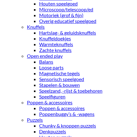
Houten speelgoed
Microscoop/telescoop/ed
Motoriek (grof & fijn)
Overig educatief speelgoed
Knuffels
Hartslag- & geluidsknuffels
Knuffeldoekjes
Warmteknuffels
Zachte knuffels
Open ended play
Balans
Loose parts
Magnetische tegels
Sensorisch speelgoed
Stapelen & bouwen
Speelzand, -rijst & toebehoren
Speelfiguren
Poppen & accessoires
Poppen & accessoires
Poppenbuggy’s & -wagens
Puzzels
Chunky & knoppen puzzels
Denkpuzzels