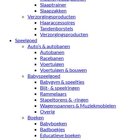
Slaaptrainer
Slaapzakken
Verzorgingsproducten
Haaraccessoires
Tandenborstels
Verzorgingsproducten
Speelgoed
Auto’s & autobanen
Autobanen
Racebanen
Voertuigen
Voertuigen & bouwen
Babyspeelgoed
Babygym & speeltjes
Bijt- & speelringen
Rammelaars
Stapeltorens & -ringen
Wagenspanners & Muziekmobielen
Overig
Boeken
Babyboeken
Badboekjes
Educatieve boeken