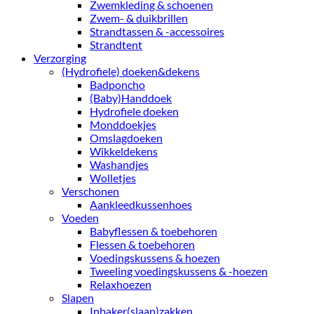
Zwemkleding & schoenen
Zwem- & duikbrillen
Strandtassen & -accessoires
Strandtent
Verzorging
(Hydrofiele) doeken&dekens
Badponcho
(Baby)Handdoek
Hydrofiele doeken
Monddoekjes
Omslagdoeken
Wikkeldekens
Washandjes
Wolletjes
Verschonen
Aankleedkussenhoes
Voeden
Babyflessen & toebehoren
Flessen & toebehoren
Voedingskussens & hoezen
Tweeling voedingskussens & -hoezen
Relaxhoezen
Slapen
Inbaker(slaap)zakken