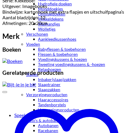
Serie: Kiekeboe!
Hydrofiele doeken
Uitgever: Imagebooks
Monddoekjes
Bindwijze: kartonboek met extra flapjes en uitschuifpagina’s
Omslagdoeken
Aantal bladzijden: 12
Wikkeldekens
Afmetingen: 20x20cm
Washandjes
Wolletjes
Verschonen
Merk
Aankleedkussenhoes
Voeden
Boeken
Babyflessen & toebehoren
Flessen & toebehoren
Voedingskussens & hoezen
Tweeling voedingskussens & -hoezen
Relaxhoezen
Gerelateerde producten
Slapen
Inbaker(slaap)zakken
Slaaptrainer
Slaapzakken
Verzorgingsproducten
Haaraccessoires
Tandenborstels
Verzorgingsproducten
Speelgoed
Auto’s & autobanen
Autobanen
Racebanen