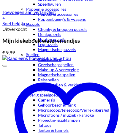
Speelfiguren
Poppen & accessoires
Toevoegen aan verlanglijst
Poppen & accessoires
+
Poppenbuggy’s & -wagens
Snel bekijken
Puzzels
Uitverkocht
Chunky & knoppen puzzels
Denkpuzzels
Houten puzzels
Mijn kiekeboek watervriendjes
Legpuzzels
Magnetische puzzels
€
9,99
Spellen
Kaartspellen
Gezelschapsspellen
Make-up & verzorging
Magnetische spellen
Reisspellen
Rollenspellen & verkleden
Solo spellen
Overig speelgoed
Camera’s
Gehoorbescherming
Microscoop/telescoop/Verrekijkers/ed
Microfoons / muziek / karaoke
Projectie- &zaklampen
Tattoos
Tenten & tunnels