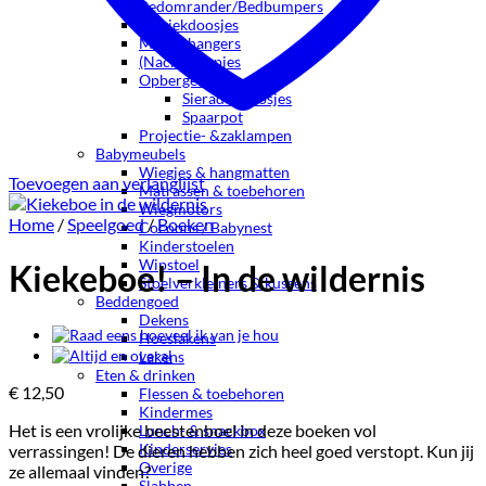
Bedomrander/Bedbumpers
Muziekdoosjes
Muziekhangers
(Nacht)lampjes
Opbergen
Sieradendoosjes
Spaarpot
Projectie- &zaklampen
Babymeubels
Wiegjes & hangmatten
Toevoegen aan verlanglijst
Matrassen & toebehoren
Wiegmotors
Home
/
Speelgoed
/
Boeken
Cocoons / Babynest
Kinderstoelen
Wipstoel
Kiekeboe! – In de wildernis
Stoelverkleiners & kussens
Beddengoed
Dekens
Hoeslakens
Lakens
Eten & drinken
€
12,50
Flessen & toebehoren
Kindermes
Het is een vrolijke beestenboel in deze boeken vol
Lunch- & snackbox
Kinderservies
verrassingen! De dieren hebben zich heel goed verstopt. Kun jij
Overige
ze allemaal vinden?
Slabben