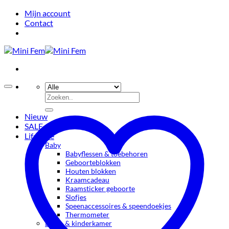
Ga
Mijn account
naar
Contact
inhoud
Zoeken
naar:
Nieuw
SALE
Lifestyle
Baby
Babyflessen & toebehoren
Geboorteblokken
Houten blokken
Kraamcadeau
Raamsticker geboorte
Slofjes
Speenaccessoires & speendoekjes
Thermometer
Baby- & kinderkamer