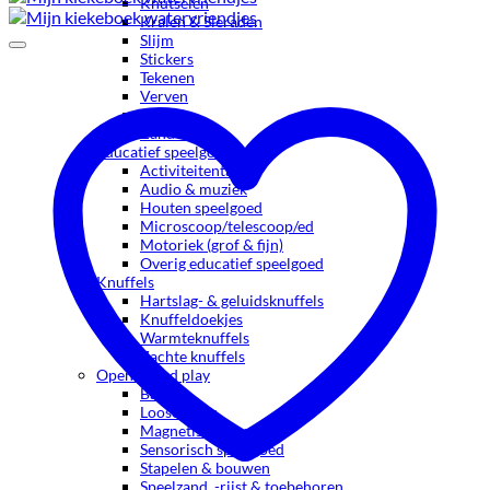
Knutselen
Kralen & Sieraden
Slijm
Stickers
Tekenen
Verven
Water
Zand & klei
Educatief speelgoed
Activiteitentafels
Audio & muziek
Houten speelgoed
Microscoop/telescoop/ed
Motoriek (grof & fijn)
Overig educatief speelgoed
Knuffels
Hartslag- & geluidsknuffels
Knuffeldoekjes
Warmteknuffels
Zachte knuffels
Open ended play
Balans
Loose parts
Magnetische tegels
Sensorisch speelgoed
Stapelen & bouwen
Speelzand, -rijst & toebehoren