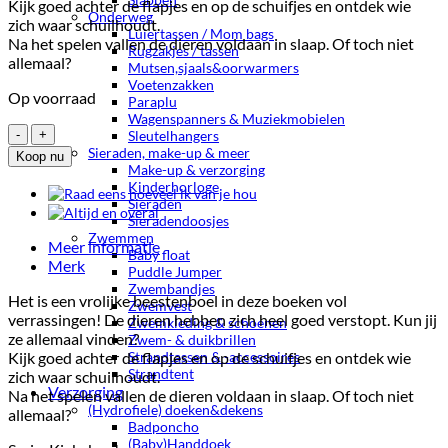
Kijk goed achter de flapjes en op de schuifjes en ontdek wie
Onderweg
zich waar schuilhoudt.
Luiertassen / Mom bags
Na het spelen vallen de dieren voldaan in slaap. Of toch niet
Rugzakjes / tassen
allemaal?
Mutsen,sjaals&oorwarmers
Voetenzakken
Op voorraad
Paraplu
Wagenspanners & Muziekmobielen
Kiekeboe!
Sleutelhangers
-
Sieraden, make-up & meer
Koop nu
In
Make-up & verzorging
Kinderhorloge
de
Sieraden
wildernis
Sieradendoosjes
aantal
Zwemmen
Meer informatie
Baby float
Merk
Puddle Jumper
Zwembandjes
Het is een vrolijke beestenboel in deze boeken vol
Zwemvest
verrassingen! De dieren hebben zich heel goed verstopt. Kun jij
Zwemkleding & schoenen
ze allemaal vinden?
Zwem- & duikbrillen
Kijk goed achter de flapjes en op de schuifjes en ontdek wie
Strandtassen & -accessoires
Strandtent
zich waar schuilhoudt.
Verzorging
Na het spelen vallen de dieren voldaan in slaap. Of toch niet
(Hydrofiele) doeken&dekens
allemaal?
Badponcho
(Baby)Handdoek