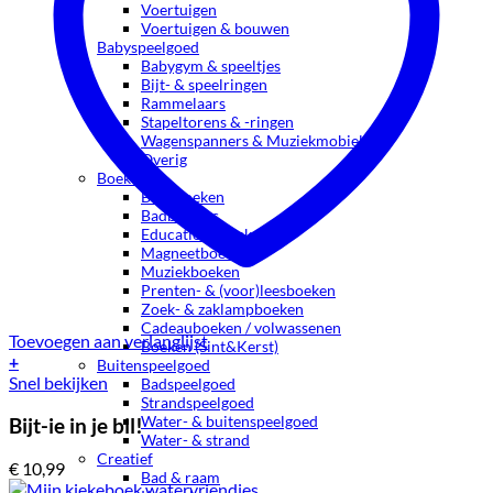
Voertuigen
Voertuigen & bouwen
Babyspeelgoed
Babygym & speeltjes
Bijt- & speelringen
Rammelaars
Stapeltorens & -ringen
Wagenspanners & Muziekmobielen
Overig
Boeken
Babyboeken
Badboekjes
Educatieve boeken
Magneetboeken
Muziekboeken
Prenten- & (voor)leesboeken
Zoek- & zaklampboeken
Cadeauboeken / volwassenen
Toevoegen aan verlanglijst
Boeken (Sint&Kerst)
+
Buitenspeelgoed
Snel bekijken
Badspeelgoed
Strandspeelgoed
Water- & buitenspeelgoed
Bijt-ie in je bil!
Water- & strand
Creatief
€
10,99
Bad & raam