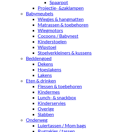
Spaarpot
Projectie- &zaklampen
Babymeubels
Wiegjes & hangmatten
Matrassen & toebehoren
Wiegmotors
Cocoons / Babynest
Kinderstoelen
Wipstoel
Stoelverkleiners & kussens
Beddengoed
Dekens
Hoeslakens
Lakens
Eten & drinken
Flessen & toebehoren
Kindermes
Lunch- & snackbox
Kinderservies
Overige
Slabben
Onderweg
Luiertassen / Mom bags
Rugzakjes / tassen