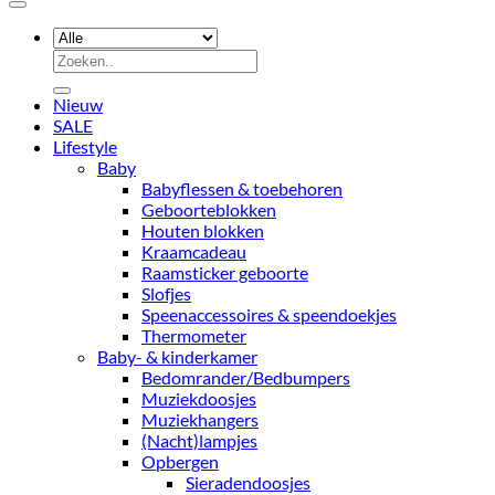
Zoeken
naar:
Nieuw
SALE
Lifestyle
Baby
Babyflessen & toebehoren
Geboorteblokken
Houten blokken
Kraamcadeau
Raamsticker geboorte
Slofjes
Speenaccessoires & speendoekjes
Thermometer
Baby- & kinderkamer
Bedomrander/Bedbumpers
Muziekdoosjes
Muziekhangers
(Nacht)lampjes
Opbergen
Sieradendoosjes