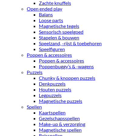
Zachte knuffels
Open ended play
Balans
Loose parts
Magnetische tegels
Sensorisch speelgoed
Stapelen & bouwen
Speelzand, -rijst & toebehoren
Speelfiguren
Poppen & accessoires
Poppen & accessoires
Poppenbuggy’s & -wagens
Puzzels
Chunky & knoppen puzzels
Denkpuzzels
Houten puzzels
Legpuzzels
Magnetische puzzels
Spellen
Kaartspellen
Gezelschapsspellen
Make-up & verzorging
Magnetische spellen
Reisspellen