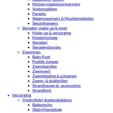
Mutsen,sjaals&oorwarmers
Voetenzakken
Paraplu
Wagenspanners & Muziekmobielen
Sleutelhangers
Sieraden, make-up & meer
Make-up & verzorging
Kinderhorloge
Sieraden
Sieradendoosjes
Zwemmen
Baby float
Puddle Jumper
Zwembandjes
Zwemvest
Zwemkleding & schoenen
Zwem- & duikbrillen
Strandtassen & -accessoires
Strandtent
Verzorging
(Hydrofiele) doeken&dekens
Badponcho
(Baby)Handdoek