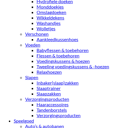
Hydrofiele doeken
Monddoekjes
Omslagdoeken
Wikkeldekens
Washandjes
Wolletjes
Verschonen
Aankleedkussenhoes
Voeden
Babyflessen & toebehoren
Flessen & toebehoren
Voedingskussens & hoezen
Tweeling voedingskussens & -hoezen
Relaxhoezen
Slapen
Inbaker(slaap)zakken
Slaaptrainer
Slaapzakken
Verzorgingsproducten
Haaraccessoires
Tandenborstels
Verzorgingsproducten
Speelgoed
Auto’s & autobanen