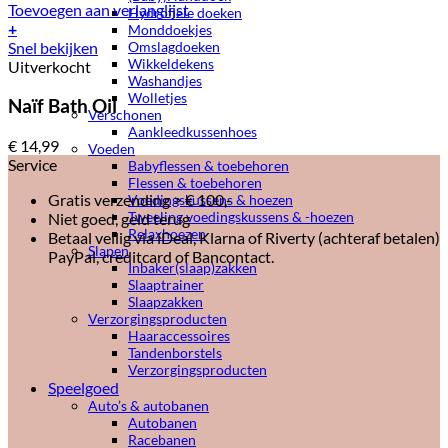
Toevoegen aan verlanglijst
Hydrofiele doeken
+
Monddoekjes
Omslagdoeken
Snel bekijken
Wikkeldekens
Uitverkocht
Washandjes
Wolletjes
Naïf Bath Oil
Verschonen
Aankleedkussenhoes
€
14,99
Voeden
Service
Babyflessen & toebehoren
Flessen & toebehoren
Gratis verzending > € 100,-
Voedingskussens & hoezen
Tweeling voedingskussens & -hoezen
Niet goed, geld terug
Relaxhoezen
Betaal veilig via iDeal, Klarna of Riverty (achteraf betalen)
Slapen
PayPal, creditcard of Bancontact.
Inbaker(slaap)zakken
Slaaptrainer
Slaapzakken
Verzorgingsproducten
Haaraccessoires
Tandenborstels
Verzorgingsproducten
Speelgoed
Auto’s & autobanen
Autobanen
Racebanen