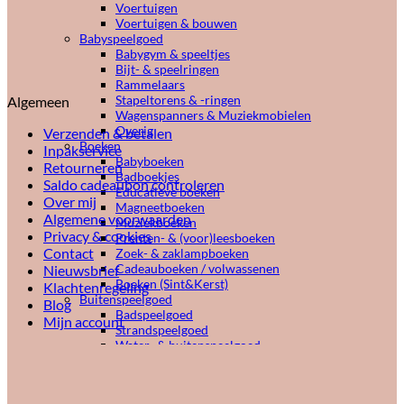
Voertuigen
Voertuigen & bouwen
Babyspeelgoed
Babygym & speeltjes
Bijt- & speelringen
Rammelaars
Stapeltorens & -ringen
Algemeen
Wagenspanners & Muziekmobielen
Overig
Verzenden & betalen
Boeken
Inpakservice
Babyboeken
Retourneren
Badboekjes
Saldo cadeaubon controleren
Educatieve boeken
Over mij
Magneetboeken
Algemene voorwaarden
Muziekboeken
Privacy & cookies
Prenten- & (voor)leesboeken
Contact
Zoek- & zaklampboeken
Cadeauboeken / volwassenen
Nieuwsbrief
Boeken (Sint&Kerst)
Klachtenregeling
Buitenspeelgoed
Blog
Badspeelgoed
Mijn account
Strandspeelgoed
Water- & buitenspeelgoed
Water- & strand
Creatief
Bad & raam