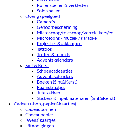
Rollenspellen & verkleden
Solo spellen
Overig speelgoed
Camera’s
Gehoorbescherming
Microscoop/telescoop/Verrekijkers/ed
Microfoons / muziek / karaoke
Projectie- &zaklampen
Tattoos
Tenten & tunnels
Adventskalenders
Sint & Kerst
Schoencadeautjes
Adventskalenders
Boeken (Sint&Kerst)
Raamstraatjes
Jute zakken
Stickers & inpakmaterialen (Sint&Kerst)
Cadeau (-bon,-papier&kaartjes)
Cadeaubonnen
Cadeaupapier
(Wens)kaartjes
Uitnodigingen