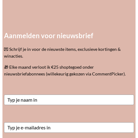
Knutselen
Kralen & Sieraden
Slijm
Stickers
Tekenen
Verven
Water
Aanmelden voor nieuwsbrief
Zand & klei
Educatief speelgoed
Activiteitentafels
💌 Schrijf je in voor de nieuwste items, exclusieve kortingen &
Audio & muziek
winacties.
Houten speelgoed
Microscoop/telescoop/ed
🎁 Elke maand verloot ik €25 shoptegoed onder
Motoriek (grof & fijn)
nieuwsbriefabonnees (willekeurig gekozen via CommentPicker).
Overig educatief speelgoed
Knuffels
Hartslag- & geluidsknuffels
Knuffeldoekjes
Warmteknuffels
Zachte knuffels
Open ended play
Balans
Loose parts
Magnetische tegels
Sensorisch speelgoed
Stapelen & bouwen
Speelzand, -rijst & toebehoren