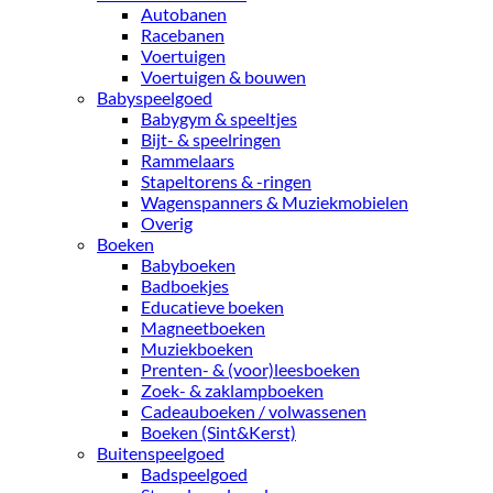
Autobanen
Racebanen
Voertuigen
Voertuigen & bouwen
Babyspeelgoed
Babygym & speeltjes
Bijt- & speelringen
Rammelaars
Stapeltorens & -ringen
Wagenspanners & Muziekmobielen
Overig
Boeken
Babyboeken
Badboekjes
Educatieve boeken
Magneetboeken
Muziekboeken
Prenten- & (voor)leesboeken
Zoek- & zaklampboeken
Cadeauboeken / volwassenen
Boeken (Sint&Kerst)
Buitenspeelgoed
Badspeelgoed