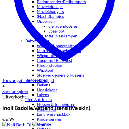
Bedomrander/Bedbumpers
Muziekdoosjes
Muziekhangers
(Nacht)lampjes
Opbergen
Sieradendoosjes
Spaarpot
Projectie- &zaklampen
Babymeubels
Wiegjes & hangmatten
Matrassen & toebehoren
Wiegmotors
Cocoons / Babynest
Kinderstoelen
Wipstoel
Stoelverkleiners & kussens
Toevoegen aan verlanglijst
Beddengoed
Dekens
+
Hoeslakens
Snel bekijken
Lakens
Uitverkocht
Eten & drinken
Flessen & toebehoren
Inoli Badolie Vettend (sensitive skin)
Kindermes
Lunch- & snackbox
€
6,99
Kinderservies
Overige
Slabben