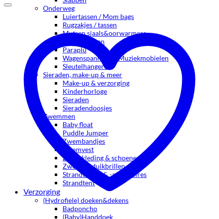
Onderweg
Luiertassen / Mom bags
Rugzakjes / tassen
Mutsen,sjaals&oorwarmers
Voetenzakken
Paraplu
Wagenspanners & Muziekmobielen
Sleutelhangers
Sieraden, make-up & meer
Make-up & verzorging
Kinderhorloge
Sieraden
Sieradendoosjes
Zwemmen
Baby float
Puddle Jumper
Zwembandjes
Zwemvest
Zwemkleding & schoenen
Zwem- & duikbrillen
Strandtassen & -accessoires
Strandtent
Verzorging
(Hydrofiele) doeken&dekens
Badponcho
(Baby)Handdoek